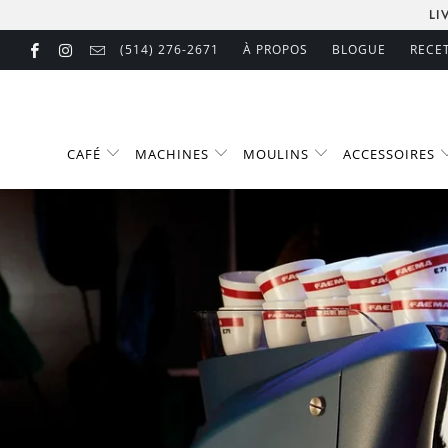
LI
(514) 276-2671
À PROPOS
BLOGUE
RECE
CAFÉ
MACHINES
MOULINS
ACCESSOIRES