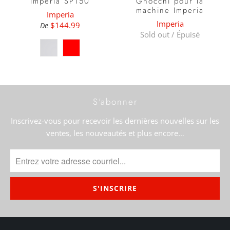
Imperia SP150
Gnocchi pour la
machine Imperia
Imperia
Imperia
$144.99
De
Sold out / Épuisé
S'abonner
Inscrivez-vous pour recevoir les dernières nouvelles sur les
ventes, les nouveautés et plus encore…