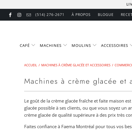
LI
(514) 276-2671
À PROPOS
BLOGUE
RECE
CAFÉ
MACHINES
MOULINS
ACCESSOIRES
ACCUEIL
/
MACHINES À CRÈME GLACÉE ET ACCESSOIRES
/
COMMERCI
Machines à crème glacée et 
Le goût de la crème glacée fraîche et faite maison es
glacée possible à ses clients, ou que vous soyez un 
crème glacée de qualité supérieure à des prix très co
Faites confiance à Faema Montréal pour tous vos be