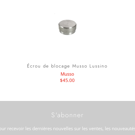
Écrou de blocage Musso Lussino
Musso
$45.00
S'abonner
our recevoir les dernières nouvelles sur les ventes, les nouveauté