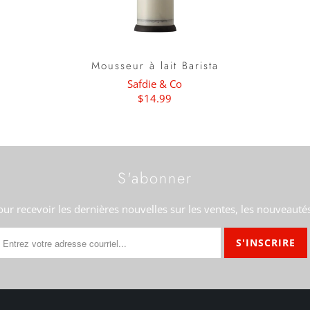
Mousseur à lait Barista
Safdie & Co
$14.99
S'abonner
our recevoir les dernières nouvelles sur les ventes, les nouveauté