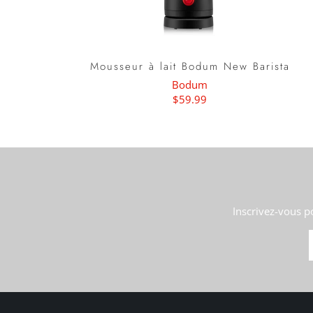
Mousseur à lait Bodum New Barista
Bodum
$59.99
Inscrivez-vous p