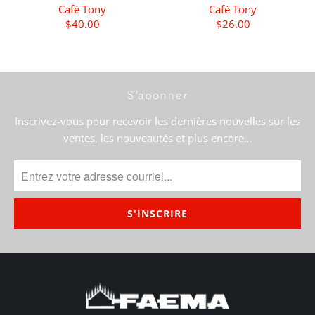
Café Tony
Café Tony
$40.00
$26.00
S'abonner
Inscrivez-vous pour recevoir les dernières nouvelles sur les
ventes, les nouveautés et plus encore…