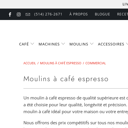
LI
(514) 276-2671
À PROPOS
BLOGUE
RECE
CAFÉ
MACHINES
MOULINS
ACCESSOIRES
ACCUEIL
/
MOULINS À CAFÉ ESPRESSO
/
COMMERCIAL
Moulins à café espresso
Un moulin à café espresso de qualité supérieure est c
a été choisie pour leur qualité, longévité et précisi
moulin à café idéal pour votre maison ou votre entr
Nous offrons des prix compétitifs sur tous nos mou