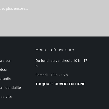
s et plus encore…
Heures d'ouverture
ivraison
Du lundi au vendredi : 10 h - 17
h
etour
Samedi : 10 h - 16 h
arantie
TOUJOURS OUVERT EN LIGNE
onfidentialité
 service