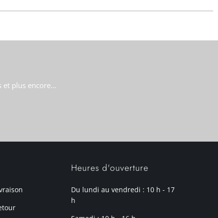
s et plus encore…
Heures d'ouverture
ivraison
Du lundi au vendredi : 10 h - 17
h
etour