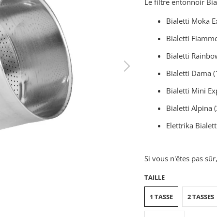
Le filtre entonnoir Bia
Bialetti Moka Ex
Bialetti Fiammet
Bialetti Rainbo
Bialetti Dama (1
Bialetti Mini Ex
Bialetti Alpina 
Elettrika Bialett
Si vous n'êtes pas sû
TAILLE
1 TASSE
2 TASSES