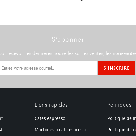
S'abonner
our recevoir les dernières nouvelles sur les ventes, les nouveauté
Liens rapides
Politiques
nt
Cafés espresso
Politique de l
st
Machines à café espresso
Politique de r