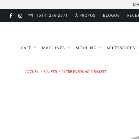
LI
(514) 276-2671
À PROPOS
BLOGUE
RECE
CAFÉ
MACHINES
MOULINS
ACCESSOIRES
ACCUEIL
/
BIALETTI
/
FILTRE ENTONNOIR BIALETTI